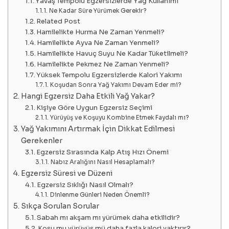
Yavaş Tempolu Egzersizlerde Yağ Kullanımı
Ne Kadar Süre Yürümek Gerekir?
Related Post
Hamilelikte Hurma Ne Zaman Yenmeli?
Hamilelikte Ayva Ne Zaman Yenmeli?
Hamilelikte Havuç Suyu Ne Kadar Tüketilmeli?
Hamilelikte Pekmez Ne Zaman Yenmeli?
Yüksek Tempolu Egzersizlerde Kalori Yakımı
Koşudan Sonra Yağ Yakımı Devam Eder mi?
Hangi Egzersiz Daha Etkili Yağ Yakar?
Kişiye Göre Uygun Egzersiz Seçimi
Yürüyüş ve Koşuyu Kombine Etmek Faydalı mı?
Yağ Yakımını Artırmak İçin Dikkat Edilmesi
Gerekenler
Egzersiz Sırasında Kalp Atış Hızı Önemi
Nabız Aralığını Nasıl Hesaplamalı?
Egzersiz Süresi ve Düzeni
Egzersiz Sıklığı Nasıl Olmalı?
Dinlenme Günleri Neden Önemli?
Sıkça Sorulan Sorular
Sabah mı akşam mı yürümek daha etkilidir?
Koşu mu yürüyüş mü daha fazla kalori yaktırır?