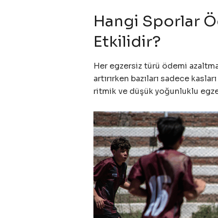
Hangi Sporlar 
Etkilidir?
Her egzersiz türü ödemi azaltmad
artırırken bazıları sadece kaslar
ritmik ve düşük yoğunluklu egzer