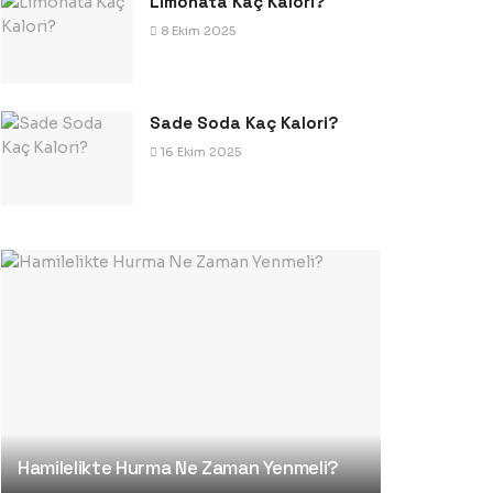
Limonata Kaç Kalori?
8 Ekim 2025
Sade Soda Kaç Kalori?
16 Ekim 2025
Hamilelikte Hurma Ne Zaman Yenmeli?