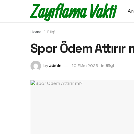
Zayıflama Vakti
An
Home
Bilgi
Spor Ödem Attırır 
by
admin
10 Ekim 2025
in
Bilgi