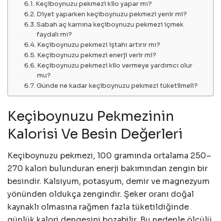
Keçiboynuzu pekmezi kilo yapar mı?
Diyet yaparken keçiboynuzu pekmezi yenir mi?
Sabah aç karnına keçiboynuzu pekmezi içmek
faydalı mı?
Keçiboynuzu pekmezi iştahı artırır mı?
Keçiboynuzu pekmezi enerji verir mi?
Keçiboynuzu pekmezi kilo vermeye yardımcı olur
mu?
Günde ne kadar keçiboynuzu pekmezi tüketilmeli?
Keçiboynuzu Pekmezinin
Kalorisi Ve Besin Değerleri
Keçiboynuzu pekmezi, 100 gramında ortalama 250–
270 kalori bulunduran enerji bakımından zengin bir
besindir. Kalsiyum, potasyum, demir ve magnezyum
yönünden oldukça zengindir. Şeker oranı doğal
kaynaklı olmasına rağmen fazla tüketildiğinde
günlük kalori dengesini bozabilir. Bu nedenle ölçülü