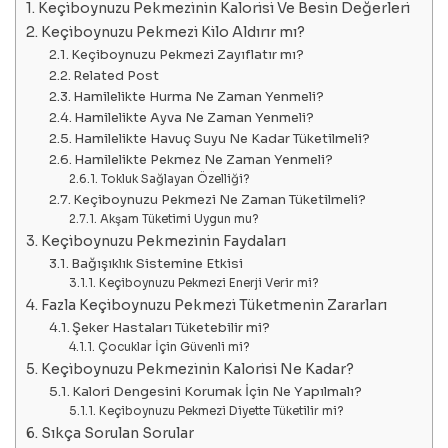
Keçiboynuzu Pekmezinin Kalorisi Ve Besin Değerleri
Keçiboynuzu Pekmezi Kilo Aldırır mı?
Keçiboynuzu Pekmezi Zayıflatır mı?
Related Post
Hamilelikte Hurma Ne Zaman Yenmeli?
Hamilelikte Ayva Ne Zaman Yenmeli?
Hamilelikte Havuç Suyu Ne Kadar Tüketilmeli?
Hamilelikte Pekmez Ne Zaman Yenmeli?
Tokluk Sağlayan Özelliği?
Keçiboynuzu Pekmezi Ne Zaman Tüketilmeli?
Akşam Tüketimi Uygun mu?
Keçiboynuzu Pekmezinin Faydaları
Bağışıklık Sistemine Etkisi
Keçiboynuzu Pekmezi Enerji Verir mi?
Fazla Keçiboynuzu Pekmezi Tüketmenin Zararları
Şeker Hastaları Tüketebilir mi?
Çocuklar İçin Güvenli mi?
Keçiboynuzu Pekmezinin Kalorisi Ne Kadar?
Kalori Dengesini Korumak İçin Ne Yapılmalı?
Keçiboynuzu Pekmezi Diyette Tüketilir mi?
Sıkça Sorulan Sorular