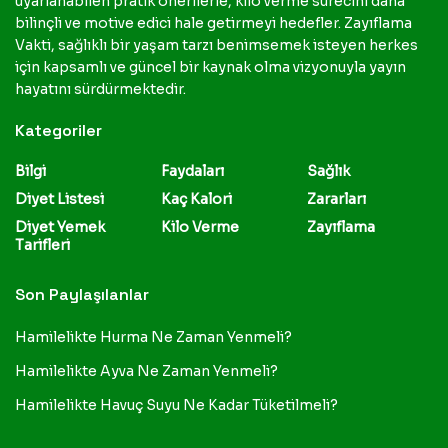
uyarlanabilen pratik önerilerle, kilo verme sürecini daha
bilinçli ve motive edici hale getirmeyi hedefler. Zayıflama
Vakti, sağlıklı bir yaşam tarzı benimsemek isteyen herkes
için kapsamlı ve güncel bir kaynak olma vizyonuyla yayın
hayatını sürdürmektedir.
Kategoriler
Bilgi
Faydaları
Sağlık
Diyet Listesi
Kaç Kalori
Zararları
Diyet Yemek
Kilo Verme
Zayıflama
Tarifleri
Son Paylaşılanlar
Hamilelikte Hurma Ne Zaman Yenmeli?
Hamilelikte Ayva Ne Zaman Yenmeli?
Hamilelikte Havuç Suyu Ne Kadar Tüketilmeli?