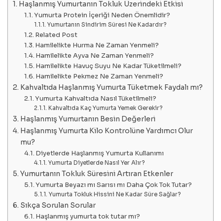
Haşlanmış Yumurtanın Tokluk Üzerindeki Etkisi
Yumurta Protein İçeriği Neden Önemlidir?
Yumurtanın Sindirim Süresi Ne Kadardır?
Related Post
Hamilelikte Hurma Ne Zaman Yenmeli?
Hamilelikte Ayva Ne Zaman Yenmeli?
Hamilelikte Havuç Suyu Ne Kadar Tüketilmeli?
Hamilelikte Pekmez Ne Zaman Yenmeli?
Kahvaltıda Haşlanmış Yumurta Tüketmek Faydalı mı?
Yumurta Kahvaltıda Nasıl Tüketilmeli?
Kahvaltıda Kaç Yumurta Yemek Gerekir?
Haşlanmış Yumurtanın Besin Değerleri
Haşlanmış Yumurta Kilo Kontrolüne Yardımcı Olur
mu?
Diyetlerde Haşlanmış Yumurta Kullanımı
Yumurta Diyetlerde Nasıl Yer Alır?
Yumurtanın Tokluk Süresini Artıran Etkenler
Yumurta Beyazı mı Sarısı mı Daha Çok Tok Tutar?
Yumurta Tokluk Hissini Ne Kadar Süre Sağlar?
Sıkça Sorulan Sorular
Haşlanmış yumurta tok tutar mı?