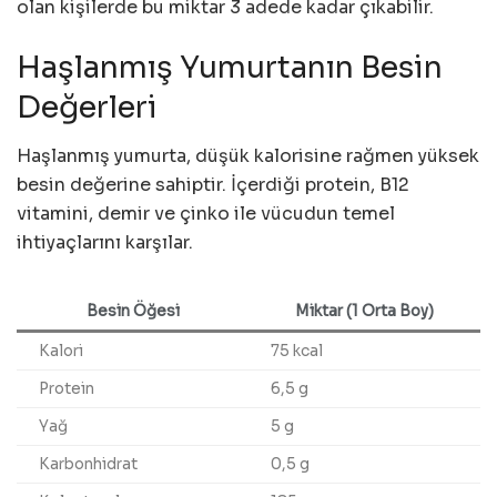
olan kişilerde bu miktar 3 adede kadar çıkabilir.
Haşlanmış Yumurtanın Besin
Değerleri
Haşlanmış yumurta, düşük kalorisine rağmen yüksek
besin değerine sahiptir. İçerdiği protein, B12
vitamini, demir ve çinko ile vücudun temel
ihtiyaçlarını karşılar.
Besin Öğesi
Miktar (1 Orta Boy)
Kalori
75 kcal
Protein
6,5 g
Yağ
5 g
Karbonhidrat
0,5 g