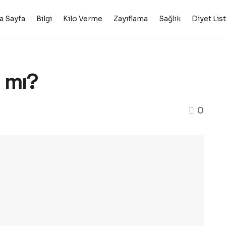
a Sayfa
Bilgi
Kilo Verme
Zayıflama
Sağlık
Diyet Lis
r mı?
0