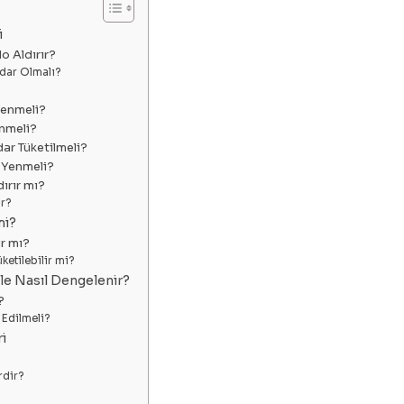
i
o Aldırır?
adar Olmalı?
Yenmeli?
nmeli?
ar Tüketilmeli?
 Yenmeli?
dırır mı?
ir?
mi?
ır mı?
etilebilir mi?
yle Nasıl Dengelenir?
?
 Edilmeli?
i
rdir?