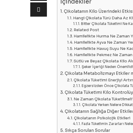
İçindekiler
Çikolatanın Kilo Üzerindeki Etkis
Hangi Çikolata Türü Daha Az Kil
Bitter Çikolata Tüketimi Ne K
Related Post
Hamilelikte Hurma Ne Zaman 
Hamilelikte Ayva Ne Zaman Ye
Hamilelikte Havuç Suyu Ne Kad
Hamilelikte Pekmez Ne Zaman
Sütlü ve Beyaz Çikolata Kilo Al
Şeker İçeriği Neden Önemlid
Çikolata Metabolizmayı Etkiler 
Çikolata Tüketimi Enerjiyi Artır
Egzersizden Önce Çikolata Tük
Çikolata Tüketimi Kilo Kontrolü
Ne Zaman Çikolata Tüketilmeli
Çikolata Yerken Nelere Dikkat
Çikolatanın Sağlığa Diğer Etkiler
Çikolatanın Psikolojik Etkileri
Fazla Tüketimin Zararları Nele
Sıkça Sorulan Sorular