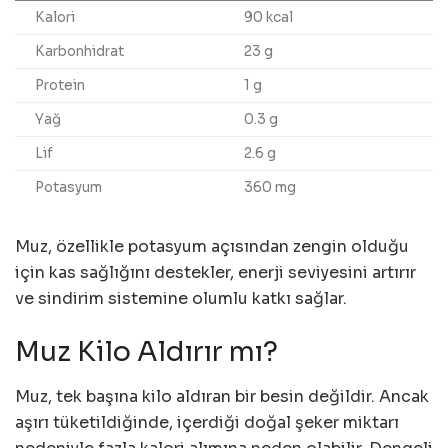
Kalori
90 kcal
Karbonhidrat
23 g
Protein
1 g
Yağ
0.3 g
Lif
2.6 g
Potasyum
360 mg
Muz, özellikle potasyum açısından zengin olduğu
için kas sağlığını destekler, enerji seviyesini artırır
ve sindirim sistemine olumlu katkı sağlar.
Muz Kilo Aldırır mı?
Muz, tek başına kilo aldıran bir besin değildir. Ancak
aşırı tüketildiğinde, içerdiği doğal şeker miktarı