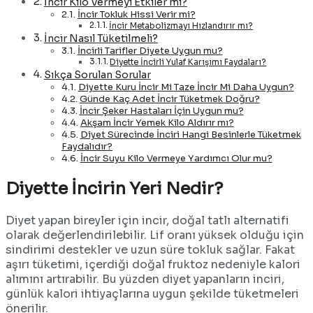
İncir Kilo Vermeyi Etkiler mi?
İncir Tokluk Hissi Verir mi?
İncir Metabolizmayı Hızlandırır mı?
İncir Nasıl Tüketilmeli?
İncirli Tarifler Diyete Uygun mu?
Diyette İncirli Yulaf Karışımı Faydaları?
Sıkça Sorulan Sorular
Diyette Kuru İncir Mi Taze İncir Mi Daha Uygun?
Günde Kaç Adet İncir Tüketmek Doğru?
İncir Şeker Hastaları İçin Uygun mu?
Akşam İncir Yemek Kilo Aldırır mı?
Diyet Sürecinde İnciri Hangi Besinlerle Tüketmek
Faydalıdır?
İncir Suyu Kilo Vermeye Yardımcı Olur mu?
Diyette İncirin Yeri Nedir?
Diyet yapan bireyler için incir, doğal tatlı alternatifi
olarak değerlendirilebilir. Lif oranı yüksek olduğu için
sindirimi destekler ve uzun süre tokluk sağlar. Fakat
aşırı tüketimi, içerdiği doğal fruktoz nedeniyle kalori
alımını artırabilir. Bu yüzden diyet yapanların inciri,
günlük kalori ihtiyaçlarına uygun şekilde tüketmeleri
önerilir.