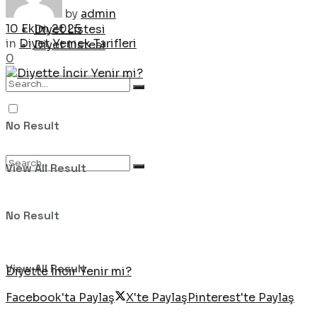
by
admin
10 Ekim 2025
Diyet Listesi
in
Diyet Yemek Tarifleri
Diyet Listesi
0
No Result
View All Result
No Result
View All Result
Diyette İncir Yenir mi?
Facebook'ta Paylaş
X'te Paylaş
Pinterest'te Paylaş