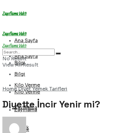
Zayıflama Vakti
Zayıflama Vakti
Ana Sayfa
Zayıflama Vakti
Ana Sayfa
No Result
Bilgi
View All Result
Bilgi
Kilo Verme
Home
Diyet Yemek Tarifleri
Kilo Verme
Diyette İncir Yenir mi?
Zayıflama
Zayıflama
Sağlık
Sağlık